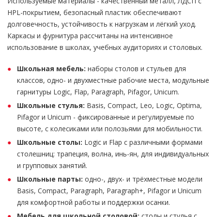
Используемые материалы - качественный металл, ЛДСП с
HPL-покрытием, безопасный пластик обеспечивают
долговечность, устойчивость к нагрузкам и лёгкий уход.
Каркасы и фурнитура рассчитаны на интенсивное
использование в школах, учебных аудиториях и столовых.
Школьная мебель:
наборы столов и стульев для
классов, одно- и двухместные рабочие места, модульные
гарнитуры Logic, Flap, Paragraph, Pifagor, Unicum.
Школьные стулья:
Basis, Compact, Leo, Logic, Optima,
Pifagor и Unicum - фиксированные и регулируемые по
высоте, с колесиками или полозьями для мобильности.
Школьные столы:
Logic и Flap с различными формами
столешниц: трапеция, волна, инь-ян, для индивидуальных
и групповых занятий.
Школьные парты:
одно-, двух- и трёхместные модели
Basis, Compact, Paragraph, Paragraph+, Pifagor и Unicum
для комфортной работы и поддержки осанки.
Мебель для школьной столовой:
столы и стулья с