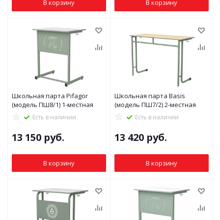
В корзину
В корзину
Школьная парта Pifagor
Школьная парта Basis
(модель ПШ8/1) 1-местная
(модель ПШ7/2) 2-местная
Есть в наличии
Есть в наличии
13 150
руб.
13 420
руб.
В корзину
В корзину