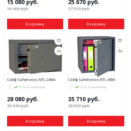
15 080
руб.
25 670
руб.
16 400
руб.
27 910
руб.
В корзину
В корзину
Сейф Safetronics NTL-24Ms
Сейф Safetronics NTL-40M
Есть в наличии
Есть в наличии
28 080
руб.
35 710
руб.
30 530
руб.
38 820
руб.
В корзину
В корзину